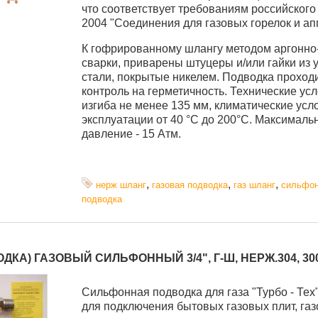
что соответствует требованиям российского
2004 "Соединения для газовых горелок и ап
К гофрированному шлангу методом аргонно-
сварки, приварены штуцеры и/или гайки из 
стали, покрытые никелем. Подводка проход
контроль на герметичность. Технические усл
изгиба не менее 135 мм, климатические усл
эксплуатации от 40 °C до 200°С. Максималь
давление - 15 Атм.
,
,
,
нерж шланг
газовая подводка
газ шланг
сильфо
подводка
ДКА) ГАЗОВЫЙ СИЛЬФОННЫЙ 3/4", Г-Ш, НЕРЖ.304, 30
Cильфонная подводка для газа "Турбо - Тех
для подключения бытовых газовых плит, газ