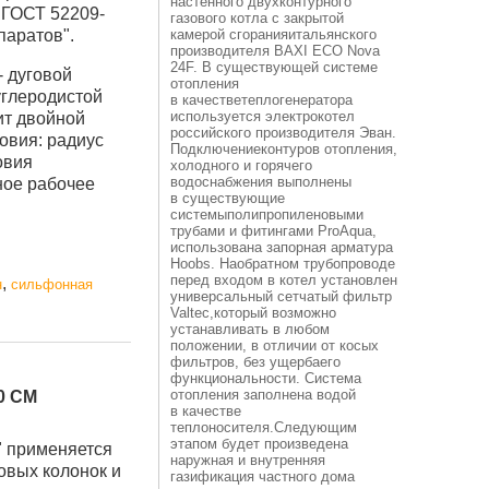
настенного двухконтурного
 ГОСТ 52209-
газового котла с закрытой
паратов".
камерой сгоранияитальянского
производителя BAXI ECO Nova
24F. В существующей системе
 дуговой
отопления
углеродистой
в качестветеплогенератора
используется электрокотел
ит двойной
российского производителя Эван.
овия: радиус
Подключениеконтуров отопления,
овия
холодного и горячего
водоснабжения выполнены
ное рабочее
в существующие
системыполипропиленовыми
трубами и фитингами ProAqua,
использована запорная арматура
Hoobs. Наобратном трубопроводе
перед входом в котел установлен
,
н
сильфонная
универсальный сетчатый фильтр
Valtec,который возможно
устанавливать в любом
положении, в отличии от косых
фильтров, без ущербаего
функциональности. Система
отопления заполнена водой
0 СМ
в качестве
теплоносителя.Следующим
этапом будет произведена
" применяется
наружная и внутренняя
овых колонок и
газификация частного дома