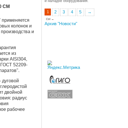
и наладке оборудования.
0 СМ
1
2
3
4
5
→
Ctrl →
" применяется
Архив "Новости"
овых колонок и
о производства и
гарантия
ается из
рки AISI304,
 ГОСТ 52209-
паратов".
 дуговой
углеродистой
ит двойной
овия: радиус
овия
ное рабочее