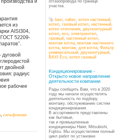
о производства и
отгазопровода по границе
участка.
гарантия
baxi
,
valtec
,
котел настенный
,
котел
,
газовый котел
,
настенный
,
ается из
котел отопления
,
двухконтурный
рки AISI304,
котел
,
eco
,
электрокотел
,
 ГОСТ 52209-
газовый
,
настенный котел
,
монтаж котла
,
монтаж настенного
паратов".
котла
,
монтаж
,
для котла
,
Фильтр
универсальный
,
двухконтурный
,
 дуговой
BAXI Eco
,
котел газовый
углеродистой
ит двойной
Кондиционирование -
овия: радиус
Открыто новое направление
овия
деятельности компании
ное рабочее
Рады сообщить Вам, что в 2020
году мы начали осуществлять
деятельность по подбору,
монтажу, обслуживанию систем
кондиционирования.
В ассортименте представлены
,
н
сильфонная
как бытовые,
так и промышленные
кондиционеры Haier, Mitsubishi,
Fujitsu. Мы осуществляем полный
цикл работ по установке