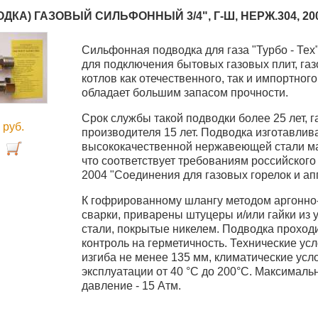
ДКА) ГАЗОВЫЙ СИЛЬФОННЫЙ 3/4", Г-Ш, НЕРЖ.304, 20
Cильфонная подводка для газа "Турбо - Тех
для подключения бытовых газовых плит, газ
котлов как отечественного, так и импортног
обладает большим запасом прочности.
Срок службы такой подводки более 25 лет, 
0
руб.
производителя 15 лет. Подводка изготавлив
высококачественной нержавеющей стали ма
что соответствует требованиям российского
2004 "Соединения для газовых горелок и ап
К гофрированному шлангу методом аргонно-
сварки, приварены штуцеры и/или гайки из 
стали, покрытые никелем. Подводка проход
контроль на герметичность. Технические усл
изгиба не менее 135 мм, климатические усл
эксплуатации от 40 °C до 200°С. Максималь
давление - 15 Атм.