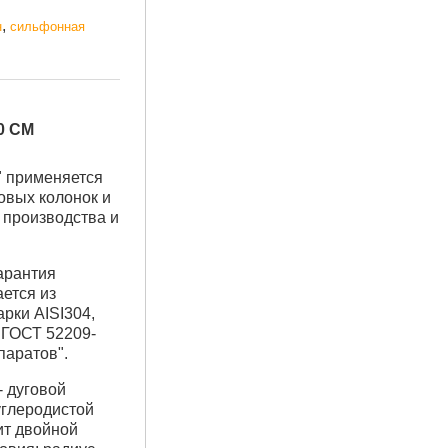
,
н
сильфонная
0 СМ
" применяется
овых колонок и
о производства и
гарантия
ается из
рки AISI304,
 ГОСТ 52209-
паратов".
 дуговой
углеродистой
ит двойной