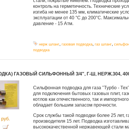
стали, покрытые никелем. Подводка проход
контроль на герметичность. Технические усл
изгиба не менее 135 мм, климатические усл
эксплуатации от 40 °C до 200°С. Максималь
давление - 15 Атм.
,
,
,
нерж шланг
газовая подводка
газ шланг
сильфо
подводка
ДКА) ГАЗОВЫЙ СИЛЬФОННЫЙ 3/4", Г-Ш, НЕРЖ.304, 40
Cильфонная подводка для газа "Турбо - Тех
для подключения бытовых газовых плит, газ
котлов как отечественного, так и импортног
обладает большим запасом прочности.
Срок службы такой подводки более 25 лет, 
0
руб.
производителя 15 лет. Подводка изготавлив
высококачественной нержавеющей стали ма