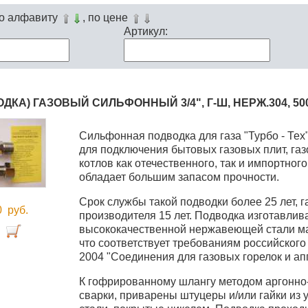
по алфавиту
, по цене
Артикул:
ДКА) ГАЗОВЫЙ СИЛЬФОННЫЙ 3/4", Г-Ш, НЕРЖ.304, 50
Cильфонная подводка для газа "Турбо - Тех
для подключения бытовых газовых плит, газ
котлов как отечественного, так и импортног
обладает большим запасом прочности.
Срок службы такой подводки более 25 лет, 
00
руб.
производителя 15 лет. Подводка изготавлив
высококачественной нержавеющей стали ма
что соответствует требованиям российского
2004 "Соединения для газовых горелок и ап
К гофрированному шлангу методом аргонно-
сварки, приварены штуцеры и/или гайки из 