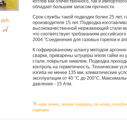
котлов как отечественного, так и импортног
обладает большим запасом прочности.
Срок службы такой подводки более 25 лет, 
0
руб.
производителя 15 лет. Подводка изготавлив
высококачественной нержавеющей стали ма
что соответствует требованиям российского
2004 "Соединения для газовых горелок и ап
К гофрированному шлангу методом аргонно-
сварки, приварены штуцеры и/или гайки из 
стали, покрытые никелем. Подводка проход
контроль на герметичность. Технические усл
изгиба не менее 135 мм, климатические усл
эксплуатации от 40 °C до 200°С. Максималь
давление - 15 Атм.
,
,
,
нерж шланг
газовая подводка
газ шланг
сильфо
подводка