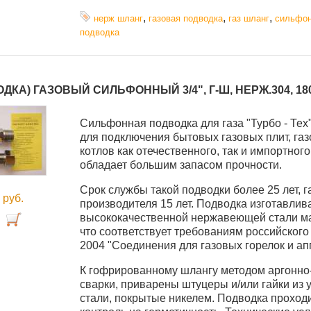
,
,
,
нерж шланг
газовая подводка
газ шланг
сильфо
подводка
ДКА) ГАЗОВЫЙ СИЛЬФОННЫЙ 3/4", Г-Ш, НЕРЖ.304, 18
Cильфонная подводка для газа "Турбо - Тех
для подключения бытовых газовых плит, газ
котлов как отечественного, так и импортног
обладает большим запасом прочности.
Срок службы такой подводки более 25 лет, 
0
руб.
производителя 15 лет. Подводка изготавлив
высококачественной нержавеющей стали ма
что соответствует требованиям российского
2004 "Соединения для газовых горелок и ап
К гофрированному шлангу методом аргонно-
сварки, приварены штуцеры и/или гайки из 
стали, покрытые никелем. Подводка проход