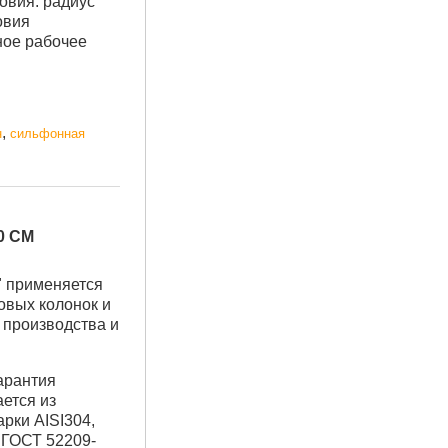
овия: радиус
овия
ное рабочее
,
н
сильфонная
0 СМ
" применяется
овых колонок и
о производства и
гарантия
ается из
рки AISI304,
 ГОСТ 52209-