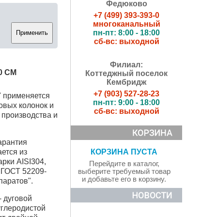
Федюково
+7 (499) 393-393-0
многоканальный
пн-пт: 8:00 - 18:00
сб-вс: выходной
Филиал:
0 СМ
Коттеджный поселок
Кембридж
+7 (903) 527-28-23
" применяется
пн-пт: 9:00 - 18:00
овых колонок и
сб-вс: выходной
о производства и
гарантия
ается из
КОРЗИНА ПУСТА
рки AISI304,
Перейдите в каталог,
 ГОСТ 52209-
выберите требуемый товар
и добавьте его в корзину.
паратов".
 дуговой
углеродистой