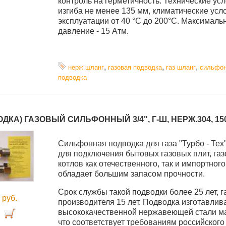
контроль на герметичность. Технические усл
изгиба не менее 135 мм, климатические усл
эксплуатации от 40 °C до 200°С. Максималь
давление - 15 Атм.
,
,
,
нерж шланг
газовая подводка
газ шланг
сильфо
подводка
ДКА) ГАЗОВЫЙ СИЛЬФОННЫЙ 3/4", Г-Ш, НЕРЖ.304, 15
Cильфонная подводка для газа "Турбо - Тех
для подключения бытовых газовых плит, газ
котлов как отечественного, так и импортног
обладает большим запасом прочности.
Срок службы такой подводки более 25 лет, 
0
руб.
производителя 15 лет. Подводка изготавлив
высококачественной нержавеющей стали ма
что соответствует требованиям российского