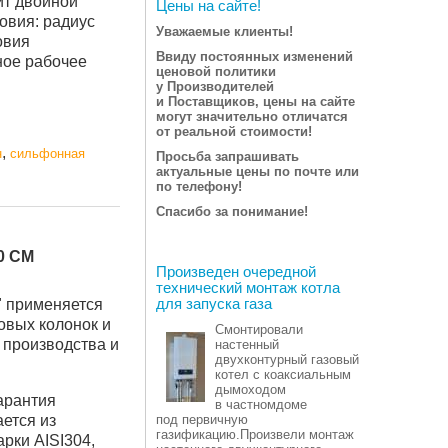
ит двойной
Цены на сайте!
овия: радиус
Уважаемые клиенты!
овия
Ввиду постоянных изменений
ное рабочее
ценовой политики
у Производителей
и Поставщиков, цены на сайте
могут значительно отличатся
от реальной стоимости!
,
н
сильфонная
Просьба запрашивать
актуальные цены по почте или
по телефону!
Спасибо за понимание!
0 СМ
Произведен очередной
технический монтаж котла
" применяется
для запуска газа
овых колонок и
Смонтировали
о производства и
настенный
двухконтурный газовый
котел с коаксиальным
дымоходом
гарантия
в частномдоме
ается из
под первичную
газификацию.Произвели монтаж
рки AISI304,