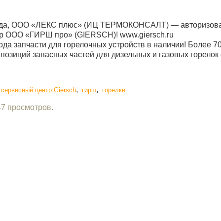
ода, ООО
«
ЛЕКС плюс»
(
ИЦ ТЕРМОКОНСАЛТ) — авторизов
тр ООО
«
ГИРШ про»
(GIERSCH
)! www.giersch.ru
ода запчасти для горелочных устройств в наличии! Более 7
озиций запасных частей для дизельных и газовых горелок 
,
,
сервисный центр Giersch
гирш
горелки
47 просмотров.