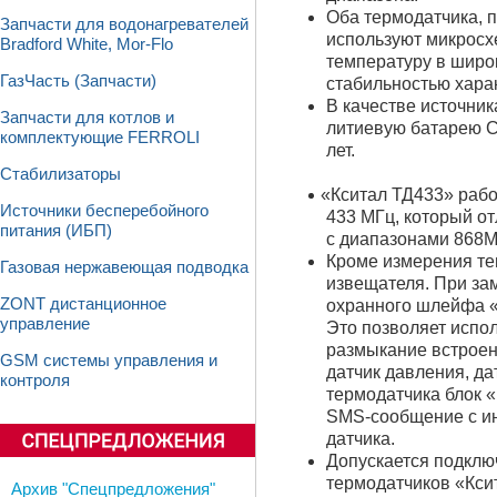
Оба термодатчика, 
Запчасти для водонагревателей
используют микросх
Bradford White, Mor-Flo
температуру в широ
ГазЧасть (Запчасти)
стабильностью хара
В качестве источни
Запчасти для котлов и
литиевую батарею CR
комплектующие FERROLI
лет.
Стабилизаторы
«
Кситал ТД433» раб
Источники бесперебойного
433 МГц, который о
питания (ИБП)
с диапазонами 868МГ
Кроме измерения те
Газовая нержавеющая подводка
извещателя. При за
ZONT дистанционное
охранного шлейфа
управление
Это позволяет испо
размыкание встроенн
GSM системы управления и
датчик давления, да
контроля
термодатчика блок
«
SMS-сообщение с и
датчика.
Допускается подклю
термодатчиков
«
Кси
Архив "Спецпредложения"