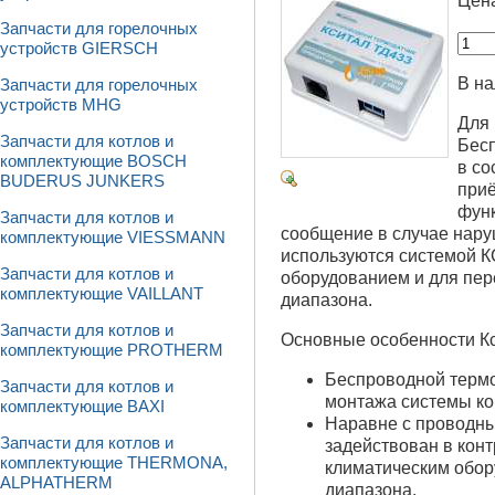
Цен
Запчасти для горелочных
устройств GIERSCH
В на
Запчасти для горелочных
устройств MHG
Для 
Запчасти для котлов и
Бес
комплектующие BOSCH
в со
BUDERUS JUNKERS
при
функ
Запчасти для котлов и
сообщение в случае нар
комплектующие VIESSMANN
используются системой 
Запчасти для котлов и
оборудованием и для пе
комплектующие VAILLANT
диапазона.
Запчасти для котлов и
Основные особенности Кс
комплектующие PROTHERM
Беспроводной терм
Запчасти для котлов и
монтажа системы кон
комплектующие BAXI
Наравне с проводн
Запчасти для котлов и
задействован в кон
комплектующие THERMONA,
климатическим обор
ALPHATHERM
диапазона.