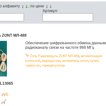
по алфавиту
, по цене
Артикул:
 ZONT МЛ-489
Обеспечение шифрованного обмена данным
радиоканалу связи на частоте 868 МГц
,
,
Zont
Радиомодуль ZONT МЛ-489
автоматизация
,
,
,
,
котельной
радиодатчик
автоматика
котел
купить
,
термостат
терморегулятор
L13065
0
руб.