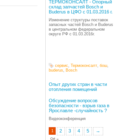
ТЕРМОКОНСАЛТ - Опорный
склад запчастей Bosch и
Buderus в ЦФО с 01.03.2016 г.
Изменение структуры поставок
запасных частей Bosch и Buderus
в центральном федеральном
округе РФ с 01.03.2016г.
сервис
,
Термоконсалт
,
бош
,
buderus
,
Bosch
Опыт других стран в части
отопления помещений
Обсуждение вопросов
безопасности - взрыв газа в
Ярославле -случайность ?
Видеоконференция
1
2
3
4
5
→
Ctrl →