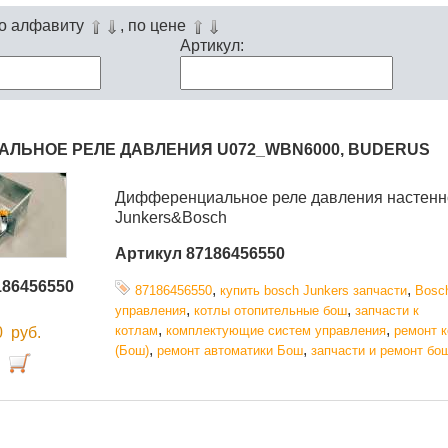
по алфавиту
, по цене
Артикул:
ЛЬНОЕ РЕЛЕ ДАВЛЕНИЯ U072_WBN6000, BUDERUS
Дифференциальное реле давления настенно
Junkers&Bosch
Артикул 87186456550
186456550
,
,
87186456550
купить bosch Junkers запчасти
Bosc
,
,
управления
котлы отопительные бош
запчасти к
,
,
котлам
комплектующие систем управления
ремонт 
00
руб.
,
,
(Бош)
ремонт автоматики Бош
запчасти и ремонт бош