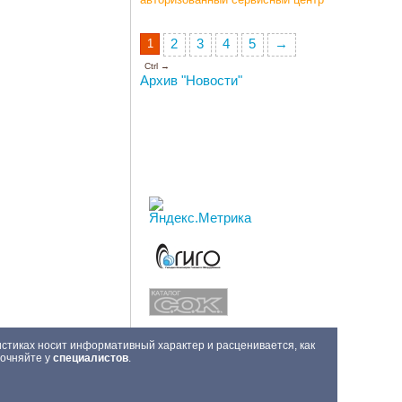
1
2
3
4
5
→
Ctrl →
Архив "Новости"
истиках носит информативный характер и расценивается, как
точняйте у
специалистов
.