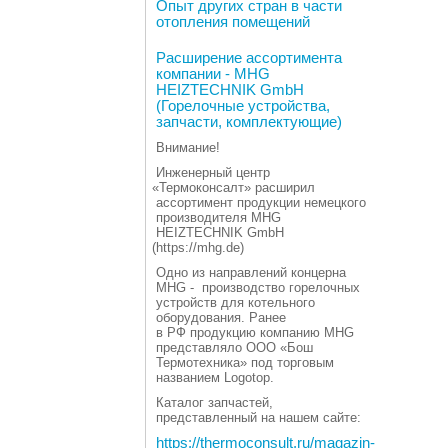
Опыт других стран в части
отопления помещений
Расширение ассортимента
компании - MHG
HEIZTECHNIK GmbH
(Горелочные устройства,
запчасти, комплектующие)
Внимание!
Инженерный центр
«
Термоконсалт» расширил
ассортимент продукции немецкого
производителя MHG
HEIZTECHNIK GmbH
(https
://mhg.de)
Одно из направлений концерна
MHG - производство горелочных
устройств для котельного
оборудования. Ранее
в РФ продукцию компанию MHG
представляло ООО
«
Бош
Термотехника» под торговым
названием Logotop.
Каталог запчастей,
представленный на нашем сайте:
https://thermoconsult.ru/magazin-