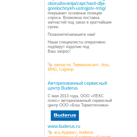
oborudovanija/zapchasti-dlja-
gorelochnykh-ustrojjstv-mhg/
покрывает основные позиции
спроса. Возможна поставка
запчастей под заказ в кратчайшие
сроки.
Позвоните/напишите нам!
Наши специалисты оперативно
подберут изделие под
Ваш запрос!
запчасти
,
Термоконсалт
,
бош
,
MHG
,
Logotop
Авторизованный сервисный
центр Buderus
C мая 2013 года, ООО
«
ЛЕКС
плюс» авторизованный сервисный
центр ООО
«
Бош Термотехника»
www.buderus.ru
асц будерус
,
buderus
авторизованный сервисный центр