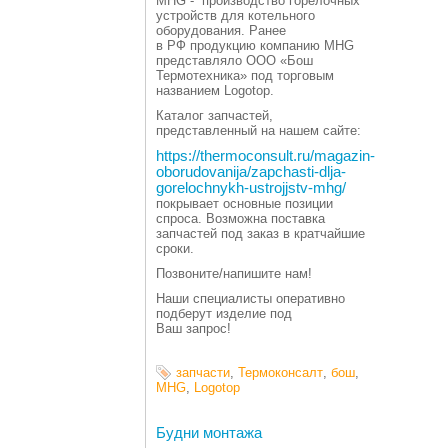
MHG - производство горелочных
устройств для котельного
оборудования. Ранее
в РФ продукцию компанию MHG
представляло ООО
«
Бош
Термотехника» под торговым
названием Logotop.
Каталог запчастей,
представленный на нашем сайте:
https://thermoconsult.ru/magazin-
oborudovanija/zapchasti-dlja-
gorelochnykh-ustrojjstv-mhg/
покрывает основные позиции
спроса. Возможна поставка
запчастей под заказ в кратчайшие
сроки.
Позвоните/напишите нам!
Наши специалисты оперативно
подберут изделие под
Ваш запрос!
запчасти
,
Термоконсалт
,
бош
,
MHG
,
Logotop
Будни монтажа