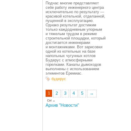
Подчас многие представляют
себе работу инженерного центра
исключительно по результату —
красивой котельной, отделанной,
пущенной в эксплуатацию.
Однако результат достижим
только каждодневным упорным
и тяжелым трудом в режиме
строительной площадки, который
достигается инженерами
и монтажниками. Вот зарисовки
одной из котельных на базе
напольных чугунных котлов
Будерус с атмосферными
горелками. Каналы дымоходов
выполнены с использованием
элементов Еремиас.
будерус
1
2
3
4
5
→
Ctrl →
Архив "Новости"