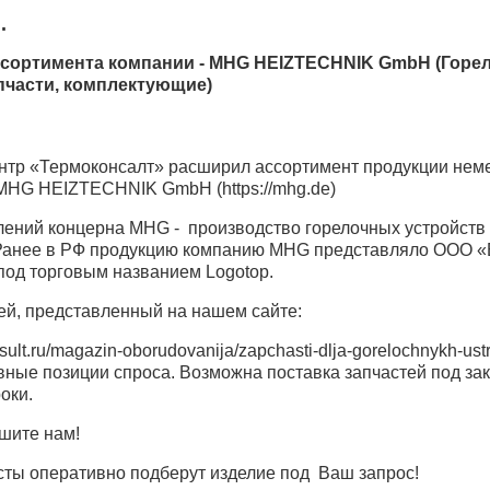
G
.
сортимента компании - MHG HEIZTECHNIK GmbH (Горе
апчасти, комплектующие)
нтр
«
Термоконсалт» расширил ассортимент продукции нем
 MHG HEIZTECHNIK GmbH
(https
://mhg.de)
лений концерна MHG - производство горелочных устройств 
Ранее в РФ продукцию компанию MHG представляло ООО
«
под торговым названием Logotop.
ей, представленный на нашем сайте:
nsult.ru/magazin-oborudovanija/zapchasti-dlja-gorelochnykh-ustr
вные позиции спроса. Возможна поставка запчастей под зак
оки.
шите нам!
ты оперативно подберут изделие под Ваш запрос!