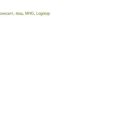
,
,
,
консалт
бош
MHG
Logotop