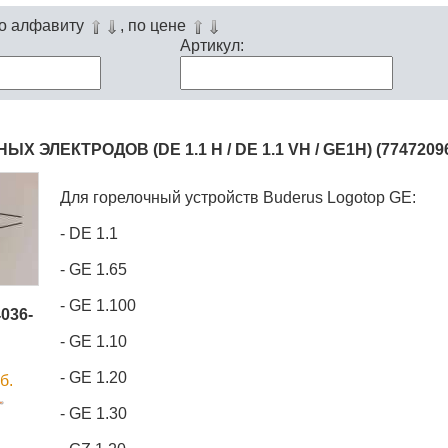
по алфавиту
, по цене
Артикул:
Х ЭЛЕКТРОДОВ (DE 1.1 H / DE 1.1 VH / GE1H) (7747209
Для горелочный устройств Buderus Logotop GE:
- DE 1.1
- GE 1.65
- GE 1.100
4036-
- GE 1.10
- GE 1.20
б.
- GE 1.30