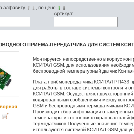
по алфавиту
, по цене
Артикул:
ОВОДНОГО ПРИЕМА-ПЕРЕДАТЧИКА ДЛЯ СИСТЕМ КСИТ
Монтируется непосредственно в корпус кон
КСИТАЛ GSM, для использования необходим
беспроводной температурный датчик
Кситал
Плата приёмопередатчика КСИТАЛ РП433 п
для работы в составе системы контроля и 
КСИТАЛ GSM. Осуществляет двухсторонний
кодированными сообщениями между контр
GSM и беспроводными термодатчиками КСИ
оворная
Производит сбор информации о замеренных
температуры и состояниях охранных шлейф
термодатчиков Полученные значения темпе
используются системой КСИТАЛ GSM для у