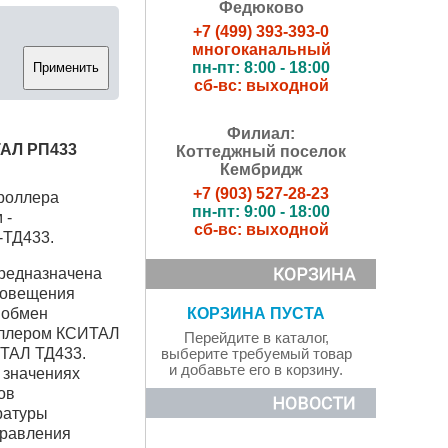
Федюково
+7 (499) 393-393-0
многоканальный
пн-пт: 8:00 - 18:00
сб-вс: выходной
Филиал:
АЛ РП433
Коттеджный поселок
Кембридж
+7 (903) 527-28-23
троллера
пн-пт: 9:00 - 18:00
 -
сб-вс: выходной
-ТД433
.
редназначена
оповещения
 обмен
КОРЗИНА ПУСТА
оллером КСИТАЛ
Перейдите в каталог,
ТАЛ ТД433.
выберите требуемый товар
и добавьте его в корзину.
 значениях
ов
ратуры
правления