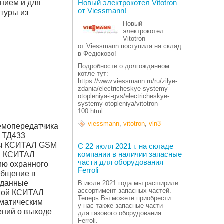
нием и для
Новый электрокотел Vitotron
от Viessmann!
туры из
Новый
электрокотел
Vitotron
от Viessmann поступила на склад
в Федюково!
Подробности о долгожданном
котле тут:
https://www.viessmann.ru/ru/zilye-
zdania/electricheskye-systemy-
otopleniya-i-gvs/electricheskye-
systemy-otopleniya/vitotron-
100.html
viessmann
,
vitotron
,
vln3
иёмопередатчика
 ТД433
емы КСИТАЛ GSM
С 22 июля 2021 г. на складе
ка КСИТАЛ
компании в наличии запасные
части для оборудования
ию охранного
Ferroli
общение в
еданные
В июле 2021 года мы расширили
ассортимент запасных частей.
емой КСИТАЛ
Теперь Вы можете приобрести
иматическим
у нас также запасные части
ений о выходе
для газового оборудования
Ferroli.