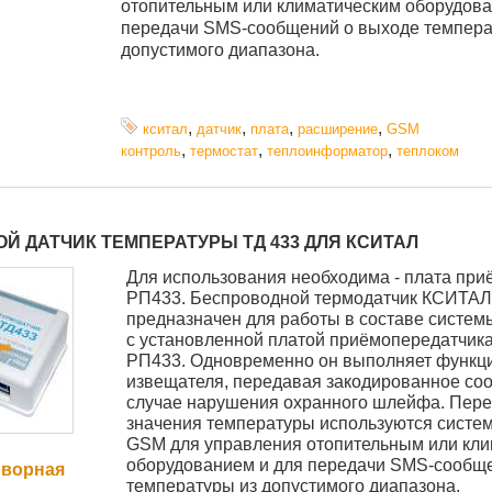
отопительным или климатическим оборудова
передачи SMS-сообщений о выходе темпера
допустимого диапазона.
,
,
,
,
кситал
датчик
плата
расширение
GSM
,
,
,
контроль
термостат
теплоинформатор
теплоком
Й ДАТЧИК ТЕМПЕРАТУРЫ ТД 433 ДЛЯ КСИТАЛ
Для использования необходима - плата пр
РП433. Беспроводной термодатчик КСИТАЛ
предназначен для работы в составе сист
с установленной платой приёмопередатчи
РП433. Одновременно он выполняет функц
извещателя, передавая закодированное со
случае нарушения охранного шлейфа. Пер
значения температуры используются сист
GSM для управления отопительным или кл
оборудованием и для передачи SMS-сообщ
оворная
температуры из допустимого диапазона.