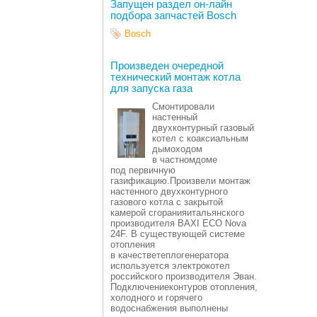
Запущен раздел он-лайн
подбора запчастей Bosch
Bosch
Произведен очередной
технический монтаж котла
для запуска газа
Смонтировали
настенный
двухконтурный газовый
котел с коаксиальным
дымоходом
в частномдоме
под первичную
газификацию.Произвели монтаж
настенного двухконтурного
газового котла с закрытой
камерой сгоранияитальянского
производителя BAXI ECO Nova
24F. В существующей системе
отопления
в качестветеплогенератора
используется электрокотел
российского производителя Эван.
Подключениеконтуров отопления,
холодного и горячего
водоснабжения выполнены