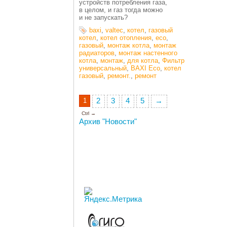
устройств потребления газа,
в целом, и газ тогда можно
и не запускать?
baxi
,
valtec
,
котел
,
газовый
котел
,
котел отопления
,
eco
,
газовый
,
монтаж котла
,
монтаж
радиаторов
,
монтаж настенного
котла
,
монтаж
,
для котла
,
Фильтр
универсальный
,
BAXI Eco
,
котел
газовый
,
ремонт.
,
ремонт
1
2
3
4
5
→
Ctrl →
Архив "Новости"