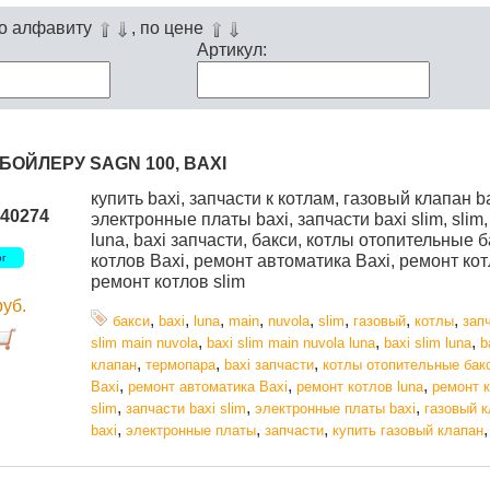
по алфавиту
, по цене
Артикул:
БОЙЛЕРУ SAGN 100, BAXI
купить baxi, запчасти к котлам, газовый клапан ba
40274
электронные платы baxi, запчасти baxi slim, slim,
luna, baxi запчасти, бакси, котлы отопительные 
ог
котлов Baxi, ремонт автоматика Baxi, ремонт кот
ремонт котлов slim
руб.
,
,
,
,
,
,
,
,
бакси
baxi
luna
main
nuvola
slim
газовый
котлы
зап
,
,
,
slim main nuvola
baxi slim main nuvola luna
baxi slim luna
b
,
,
,
клапан
термопара
baxi запчасти
котлы отопительные бак
,
,
,
Baxi
ремонт автоматика Baxi
ремонт котлов luna
ремонт 
,
,
,
slim
запчасти baxi slim
электронные платы baxi
газовый 
,
,
,
baxi
электронные платы
запчасти
купить газовый клапан