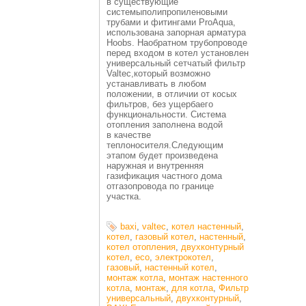
в существующие
системыполипропиленовыми
трубами и фитингами ProAqua,
использована запорная арматура
Hoobs. Наобратном трубопроводе
перед входом в котел установлен
универсальный сетчатый фильтр
Valtec,который возможно
устанавливать в любом
положении, в отличии от косых
фильтров, без ущербаего
функциональности. Система
отопления заполнена водой
в качестве
теплоносителя.Следующим
этапом будет произведена
наружная и внутренняя
газификация частного дома
отгазопровода по границе
участка.
baxi
,
valtec
,
котел настенный
,
котел
,
газовый котел
,
настенный
,
котел отопления
,
двухконтурный
котел
,
eco
,
электрокотел
,
газовый
,
настенный котел
,
монтаж котла
,
монтаж настенного
котла
,
монтаж
,
для котла
,
Фильтр
универсальный
,
двухконтурный
,