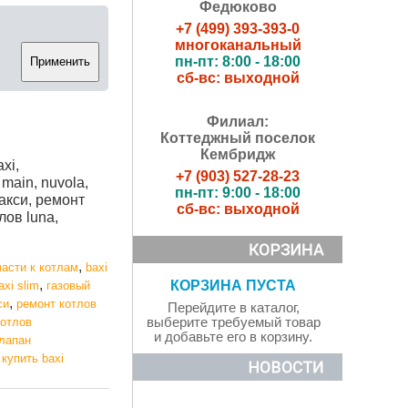
Федюково
+7 (499) 393-393-0
многоканальный
пн-пт: 8:00 - 18:00
сб-вс: выходной
Филиал:
Коттеджный поселок
Кембридж
xi,
+7 (903) 527-28-23
 main, nuvola,
пн-пт: 9:00 - 18:00
бакси, ремонт
сб-вс: выходной
лов luna,
,
части к котлам
baxi
,
КОРЗИНА ПУСТА
axi slim
газовый
,
си
ремонт котлов
Перейдите в каталог,
котлов
выберите требуемый товар
и добавьте его в корзину.
клапан
,
купить baxi