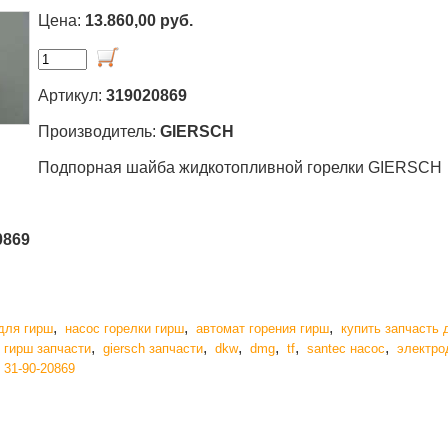
Цена:
13.860,00 руб.
Артикул:
319020869
Производитель:
GIERSCH
Подпорная шайба жидкотопливной горелки GIERSCH
0869
,
,
,
для гирш
насос горелки гирш
автомат горения гирш
купить запчасть 
,
,
,
,
,
,
,
гирш запчасти
giersch запчасти
dkw
dmg
tf
santec насос
электро
,
31-90-20869