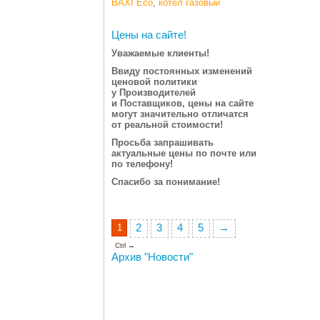
BAXI Eco
,
котел газовый
Цены на сайте!
Уважаемые клиенты!
Ввиду постоянных изменений
ценовой политики
у Производителей
и Поставщиков, цены на сайте
могут значительно отличатся
от реальной стоимости!
Просьба запрашивать
актуальные цены по почте или
по телефону!
Спасибо за понимание!
1
2
3
4
5
→
Ctrl →
Архив "Новости"