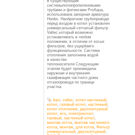
в существующие
системыполипропиленовыми
трубами и фитингами ProAqua,
использована запорная арматура
Hoobs. Наобратном трубопроводе
перед входом в котел установлен
универсальный сетчатый фильтр
Valtec,который возможно
устанавливать в любом
положении, в отличии от косых
фильтров, без ущербаего
функциональности. Система
отопления заполнена водой
в качестве
теплоносителя.Следующим
этапом будет произведена
наружная и внутренняя
газификация частного дома
отгазопровода по границе
участка.
baxi
,
valtec
,
котел настенный
,
котел
,
газовый котел
,
настенный
,
котел отопления
,
двухконтурный
котел
,
eco
,
электрокотел
,
газовый
,
настенный котел
,
монтаж котла
,
монтаж настенного
котла
,
монтаж
,
для котла
,
Фильтр
универсальный
,
двухконтурный
,