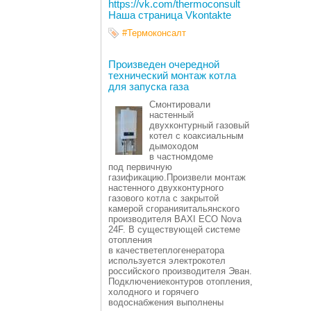
https://vk.com/thermoconsult
Наша страница Vkontakte
#Термоконсалт
Произведен очередной
технический монтаж котла
для запуска газа
Смонтировали
настенный
двухконтурный газовый
котел с коаксиальным
дымоходом
в частномдоме
под первичную
газификацию.Произвели монтаж
настенного двухконтурного
газового котла с закрытой
камерой сгоранияитальянского
производителя BAXI ECO Nova
24F. В существующей системе
отопления
в качестветеплогенератора
используется электрокотел
российского производителя Эван.
Подключениеконтуров отопления,
холодного и горячего
водоснабжения выполнены