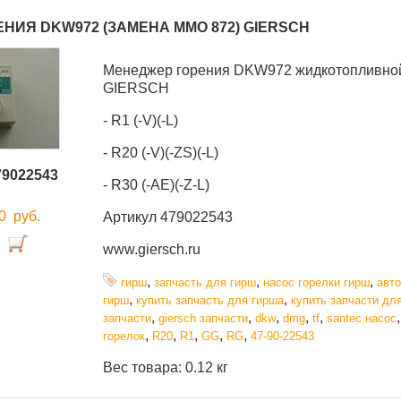
НИЯ DKW972 (ЗАМЕНА ММО 872) GIERSCH
Менеджер горения DKW972 жидкотопливной
GIERSCH
- R1 (-V)(-L)
- R20 (-V)(-ZS)(-L)
79022543
- R30 (-AE)(-Z-L)
00
руб.
Артикул 479022543
www.giersch.ru
,
,
,
гирш
запчасть для гирш
насос горелки гирш
авто
,
,
гирш
купить запчасть для гирша
купить запчасти дл
,
,
,
,
,
запчасти
giersch запчасти
dkw
dmg
tf
santec насос
,
,
,
,
,
горелок
R20
R1
GG
RG
47-90-22543
Вес товара: 0.12 кг