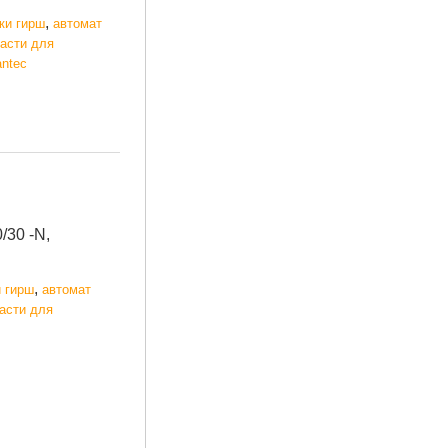
,
ки гирш
автомат
части для
antec
/30 -N,
,
и гирш
автомат
части для