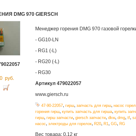
НИЯ DMG 970 GIERSCH
Менеджер горения DMG 970 газовой горел
- GG10-LN
- RG1 (-L)
- RG20 (-L)
79022057
- RG30
00
руб.
Артикул 479022057
www.giersch.ru
,
,
,
47-90-22057
гирш
запчасть для гирш
насос горел
,
,
горения гирш
купить запчасть для гирша
купить зап
,
,
,
,
,
,
гирш
гирш запчасти
giersch запчасти
dkw
dmg
tf
s
,
,
,
,
,
насос
электроды для горелок
R20
R1
GG
RG
Вес товара: 0.12 кг