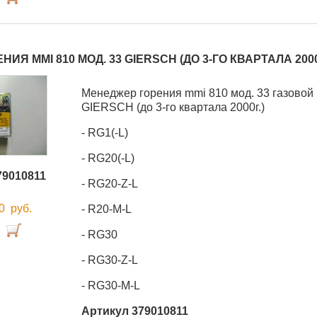
ИЯ MMI 810 МОД. 33 GIERSCH (ДО 3-ГО КВАРТАЛА 200
Менеджер горения mmi 810 мод. 33 газовой 
GIERSCH (до 3-го квартала 2000г.)
- RG1(-L)
- RG20(-L)
79010811
- RG20-Z-L
00
руб.
- R20-M-L
- RG30
- RG30-Z-L
- RG30-M-L
Артикул 379010811