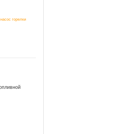
,
насос горелки
топливной