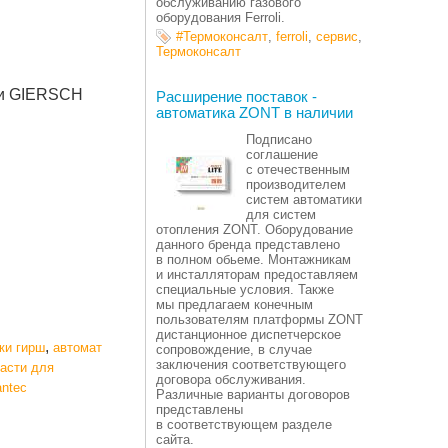
обслуживанию газового
оборудования Ferroli.
#Термоконсалт
,
ferroli
,
сервис
,
Термоконсалт
ки GIERSCH
Расширение поставок -
автоматика ZONT в наличии
Подписано
соглашение
с отечественным
производителем
систем автоматики
для систем
отопления ZONT. Оборудование
данного бренда представлено
в полном обьеме. Монтажникам
и инсталляторам предоставляем
специальные условия. Также
мы предлагаем конечным
пользователям платформы ZONT
дистанционное диспетчерское
,
ки гирш
автомат
сопровождение, в случае
заключения соответствующего
части для
договора обслуживания.
antec
Различные варианты договоров
представлены
в соответствующем разделе
сайта.