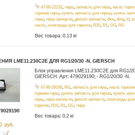
,
,
,
47-90-22232
гирш
запчасть для гирш
насос горел
,
,
горения гирш
купить запчасть для гирша
купить зап
,
,
,
,
,
,
гирш
гирш запчасти
giersch запчасти
dkw
dmg
tf
s
,
,
,
,
,
насос
электроды для горелок
R20
R1
GG
RG
Вес товара: 0.13 кг
ИЯ LME11.230C2E ДЛЯ RG1/20/30 -N, GIERSCH
Блок управления LME11.230C2E для RG1/20
GIERSCH. Арт: 479029190; - RG1/20/30 -N.
,
,
,
47-90-29190
RG
запчасть для гирш
насос горелк
,
,
горения гирш
купить запчасть для гирша
купить зап
,
,
,
гирш
гирш запчасти
giersch запчасти
электроды для
,
,
,
,
горелок
R20
R1
GG
гирш
79029190
Вес товара: 0.2 кг
00
руб.