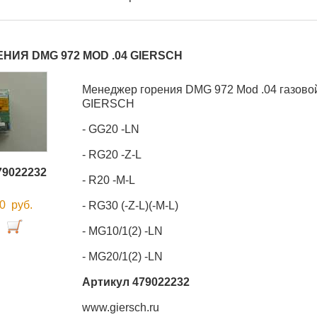
НИЯ DMG 972 MOD .04 GIERSCH
Менеджер горения DMG 972 Mod .04 газовой
GIERSCH
- GG20 -LN
- RG20 -Z-L
79022232
- R20 -M-L
00
руб.
- RG30 (-Z-L)(-M-L)
- MG10/1(2) -LN
- MG20/1(2) -LN
Артикул 479022232
www.giersch.ru