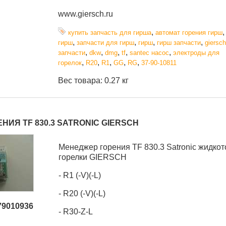
www.giersch.ru
,
купить запчасть для гирша
автомат горения гирш
,
,
,
,
гирш
запчасти для гирш
гирш
гирш запчасти
giersch
,
,
,
,
,
запчасти
dkw
dmg
tf
santec насос
электроды для
,
,
,
,
,
горелок
R20
R1
GG
RG
37-90-10811
Вес товара: 0.27 кг
НИЯ TF 830.3 SATRONIC GIERSCH
Менеджер горения TF 830.3 Satronic жидко
горелки GIERSCH
- R1 (-V)(-L)
- R20 (-V)(-L)
79010936
- R30-Z-L