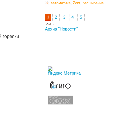
автоматика
,
Zont
,
расширение
1
2
3
4
5
→
Ctrl →
Архив "Новости"
 горелки