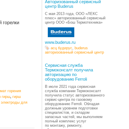
Авторизованный сервисный
центр Buderus
C мая 2013 года, ООО
«
ЛЕКС
плюс» авторизованный сервисный
 горелки
центр ООО
«
Бош Термотехника»
www.buderus.ru
асц будерус
,
buderus
авторизованный сервисный центр
Сервисная служба
Термоконсалт получила
авторизацию по
оборудованию Ferroli
В июле 2021 года сервисная
мат горения
служба компании Термоконсалт
получила статус авторизованного
,
я гирш
гирш
сервис-центра по газовому
,
электроды для
оборудованию Ferroli. Обладая
должным уровнем подготовки
специалистов, и складом
запасных частей, мы выполняем
полный комплекс услуг
по монтажу, ремонту,