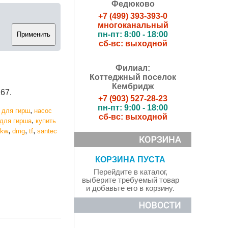
Федюково
+7 (499) 393-393-0
многоканальный
пн-пт: 8:00 - 18:00
сб-вс: выходной
Филиал:
Коттеджный поселок
Кембридж
67.
+7 (903) 527-28-23
пн-пт: 9:00 - 18:00
,
 для гирш
насос
сб-вс: выходной
,
 для гирша
купить
,
,
,
dkw
dmg
tf
santec
КОРЗИНА ПУСТА
Перейдите в каталог,
выберите требуемый товар
и добавьте его в корзину.