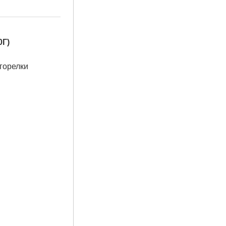
0Г)
горелки