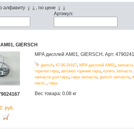
по алфавиту
, по цене
Артикул:
AM01, GIERSCH
MPA дисплей AM01, GIERSCH. Арт: 4790241
,
,
,
giersch
47-90-24167
MPA дисплей AM01
запчасть
,
,
горелки гирш
автомат горения гирш
купить запчасть
,
,
,
запчасти для гирш
гирш запчасти
giersch запчасти
,
насос.
гирш
Вес товара: 0.08 кг
79024167
00
руб.