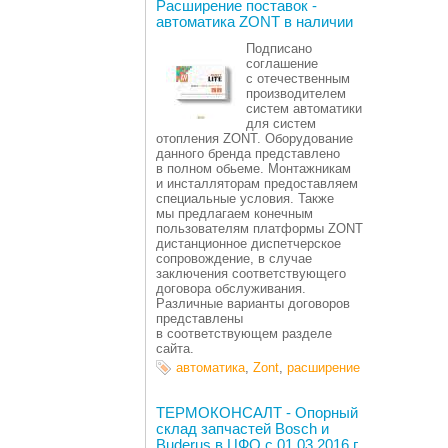
Расширение поставок -
автоматика ZONT в наличии
Подписано
соглашение
с отечественным
производителем
систем автоматики
для систем
отопления ZONT. Оборудование
данного бренда представлено
в полном обьеме. Монтажникам
и инсталляторам предоставляем
специальные условия. Также
мы предлагаем конечным
пользователям платформы ZONT
дистанционное диспетчерское
сопровождение, в случае
заключения соответствующего
договора обслуживания.
Различные варианты договоров
представлены
в соответствующем разделе
сайта.
автоматика
,
Zont
,
расширение
ТЕРМОКОНСАЛТ - Опорный
склад запчастей Bosch и
Buderus в ЦФО с 01.03.2016 г.