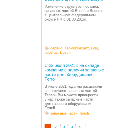
Изменение структуры поставок
запасных частей Bosch и Buderus
в центральном федеральном
округе РФ с 01.03.2016г.
сервис
,
Термоконсалт
,
бош
,
buderus
,
Bosch
С 22 июля 2021 г. на складе
компании в наличии запасные
части для оборудования
Ferroli
В июле 2021 года мы расширили
ассортимент запасных частей.
Теперь Вы можете приобрести
у нас также запасные части
для газового оборудования
Ferroli.
запасные части
,
ferroli
1
2
3
4
5
→