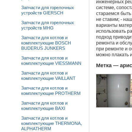
инженерных реш
системе, сопос
Запчасти для горелочных
устройств GIERSCH
стараемся быть 
не ставим; - н
Запчасти для горелочных
варианты матери
устройств MHG
использовать ра
подход приводит
Запчасти для котлов и
ремонта и обсл
комплектующие BOSCH
BUDERUS JUNKERS
при ремонте и 
можно плакать и
Запчасти для котлов и
комплектующие VIESSMANN
Метка —
ари
Запчасти для котлов и
комплектующие VAILLANT
Запчасти для котлов и
комплектующие PROTHERM
Запчасти для котлов и
комплектующие BAXI
Запчасти для котлов и
комплектующие THERMONA,
ALPHATHERM