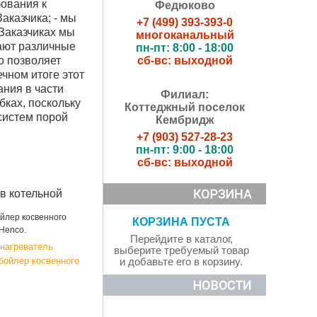
ования к
Федюково
аказчика; - мы
+7 (499) 393-393-0
 Заказчиках мы
многоканальный
вают различные
пн-пт: 8:00 - 18:00
о позволяет
сб-вс: выходной
чном итоге этот
ания в части
Филиал:
ках, поскольку
Коттеджный поселок
систем порой
Кембридж
+7 (903) 527-28-23
пн-пт: 9:00 - 18:00
сб-вс: выходной
 в котельной
ойлер косвенного
КОРЗИНА ПУСТА
Henco.
Перейдите в каталог,
нагреватель
выберите требуемый товар
бойлер косвенного
и добавьте его в корзину.