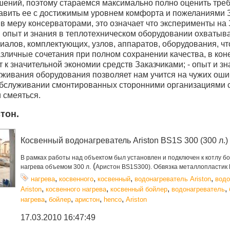
ений, поэтому стараемся максимально полно оценить треб
тавить ее с достижимым уровнем комфорта и пожеланиями З
в меру консерваторами, это означает что эксперименты на
аш опыт и знания в теплотехническом оборудовании охваты
алов, комплектующих, узлов, аппаратов, оборудования, чт
зличные сочетания при полном сохранении качества, в коне
 к значительной экономии средств Заказчиками; - опыт и зн
уживания оборудования позволяет нам учится на чужих ошиб
обслуживании смонтированных сторонними организациями 
 смеяться.
стон
.
Косвенный водонагреватель Ariston BS1S 300 (300 л.)
В рамках работы над объектом был установлен и подключен к котлу б
(
нагрева объемом 300 л.
Аристон BS1S300). Обвязка металлопластик 
,
,
,
,
нагрева
косвенного
косвенный
водонагреватель Ariston
водо
,
,
,
,
Ariston
косвенного нагрева
косвенный бойлер
водонагреватель
,
,
,
,
нагрева
бойлер
аристон
henco
Ariston
17.03.2010 16:47:49