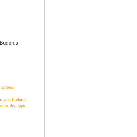
Buderus
системы
котлов Buderus
емонт будерус