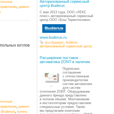
Авторизованный сервисный
тельные
центр Buderus
,
управления
ремонт
с
C мая 2013 года, ООО
«
ЛЕКС
плюс» авторизованный сервисный
центр ООО
«
Бош Термотехника»
www.buderus.ru
асц будерус
,
buderus
апольных котлов
авторизованный сервисный центр
Расширение поставок -
автоматика ZONT в наличии
Подписано
соглашение
с отечественным
производителем
систем автоматики
для систем
отопления ZONT. Оборудование
данного бренда представлено
в полном обьеме. Монтажникам
тельные
и инсталляторам предоставляем
,
управления
ремонт
специальные условия. Также
мы предлагаем конечным
,
 (Buderus)
купить