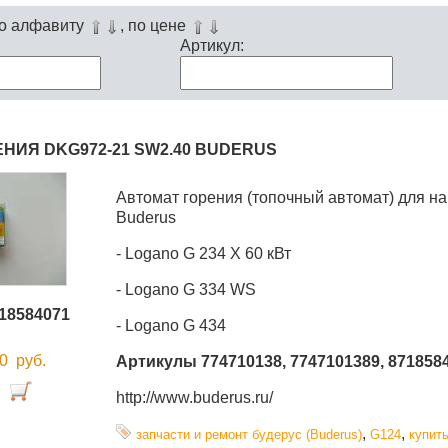
по алфавиту
, по цене
Артикул:
НИЯ DKG972-21 SW2.40 BUDERUS
Автомат горения (топочный автомат) для на
Buderus
- Logano G 234 X 60 кВт
- Logano G 334 WS
18584071
- Logano G 434
00
руб.
Артикулы 774710138, 7747101389, 871858
http://www.buderus.ru/
,
,
запчасти и ремонт будерус (Buderus)
G124
купить