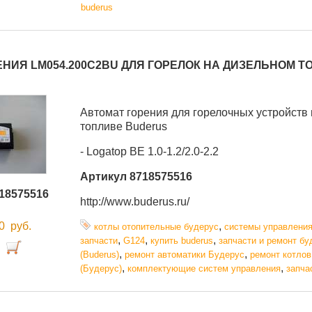
buderus
НИЯ LM054.200C2BU ДЛЯ ГОРЕЛОК НА ДИЗЕЛЬНОМ Т
Автомат горения для горелочных устройств
топливе Buderus
- Logatop BE 1.0-1.2/2.0-2.2
Артикул 8718575516
18575516
http://www.buderus.ru/
00
руб.
,
котлы отопительные будерус
системы управлени
,
,
,
запчасти
G124
купить buderus
запчасти и ремонт бу
,
,
(Buderus)
ремонт автоматики Будерус
ремонт котлов
,
,
(Будерус)
комплектующие систем управления
запча