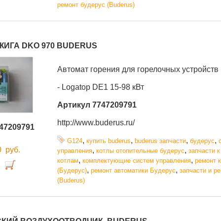
ремонт будерус (Buderus)
ЖИГА DKO 970 BUDERUS
А
втомат горения для горелочных устройств
- Logatop DE1 15-98 кВт
Артикул 7747209791
http://www.buderus.ru/
47209791
,
,
,
,
G124
купить buderus
buderus запчасти
будерус
00
руб.
,
,
управления
котлы отопительные будерус
запчасти к
,
,
котлам
комплектующие систем управления
ремонт 
,
,
(Будерус)
ремонт автоматики Будерус
запчасти и р
(Buderus)