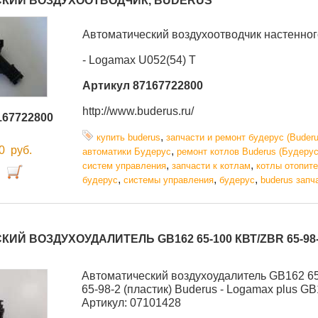
КИЙ ВОЗДУХООТВОДЧИК, BUDERUS
Автоматический воздухоотводчик настенног
- Logamax U052(54) T
Артикул 87167722800
http://www.buderus.ru/
167722800
,
купить buderus
запчасти и ремонт будерус (Buderu
00
руб.
,
автоматики Будерус
ремонт котлов Buderus (Будерус
,
,
систем управления
запчасти к котлам
котлы отопит
,
,
,
будерус
системы управления
будерус
buderus запч
ИЙ ВОЗДУХОУДАЛИТЕЛЬ GB162 65-100 КВТ/ZBR 65-98-
Автоматический воздухоудалитель GB162 6
65-98-2 (пластик) Buderus - Logamax plus GB
Артикул: 07101428