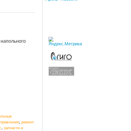
 напольного
ельные
,
управления
ремонт
,
с
запчасти и