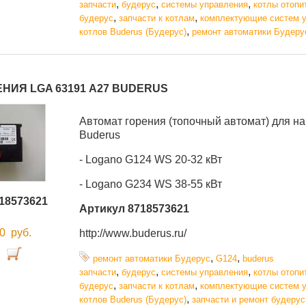
,
,
,
запчасти
будерус
системы управления
котлы отопи
,
,
будерус
запчасти к котлам
комплектующие систем 
,
котлов Buderus (Будерус)
ремонт автоматики Будеру
НИЯ LGA 63191 А27 BUDERUS
Автомат горения (топочный автомат) для н
Buderus
- Logano G124 WS 20-32 кВт
- Logano G234 WS 38-55 кВт
18573621
Артикул 8718573621
00
руб.
http://www.buderus.ru/
,
,
ремонт автоматики Будерус
G124
buderus
,
,
,
запчасти
будерус
системы управления
котлы отопи
,
,
будерус
запчасти к котлам
комплектующие систем 
,
котлов Buderus (Будерус)
запчасти и ремонт будерус