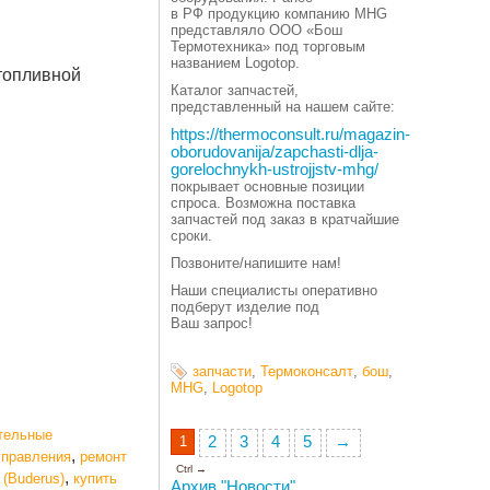
в РФ продукцию компанию MHG
представляло ООО
«
Бош
Термотехника» под торговым
названием Logotop.
топливной
Каталог запчастей,
представленный на нашем сайте:
https://thermoconsult.ru/magazin-
oborudovanija/zapchasti-dlja-
gorelochnykh-ustrojjstv-mhg/
покрывает основные позиции
спроса. Возможна поставка
запчастей под заказ в кратчайшие
сроки.
Позвоните/напишите нам!
Наши специалисты оперативно
подберут изделие под
Ваш запрос!
запчасти
,
Термоконсалт
,
бош
,
MHG
,
Logotop
тельные
1
2
3
4
5
→
,
управления
ремонт
Ctrl →
,
 (Buderus)
купить
Архив "Новости"