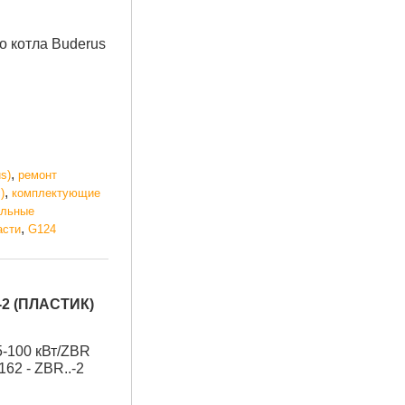
о котла Buderus
,
s)
ремонт
,
)
комплектующие
ельные
,
асти
G124
2 (ПЛАСТИК)
5-100 кВт/ZBR
162 - ZBR..-2