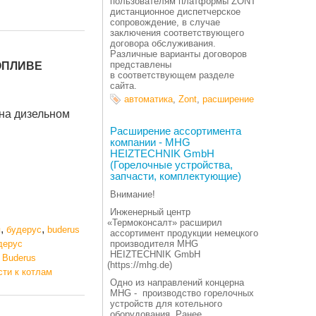
пользователям платформы ZONT
дистанционное диспетчерское
сопровождение, в случае
заключения соответствующего
договора обслуживания.
Различные варианты договоров
представлены
ОПЛИВЕ
в соответствующем разделе
сайта.
автоматика
,
Zont
,
расширение
 на дизельном
Расширение ассортимента
компании - MHG
HEIZTECHNIK GmbH
(Горелочные устройства,
запчасти, комплектующие)
Внимание!
Инженерный центр
«
Термоконсалт» расширил
,
,
я
будерус
buderus
ассортимент продукции немецкого
дерус
производителя MHG
HEIZTECHNIK GmbH
 Buderus
(https
://mhg.de)
сти к котлам
Одно из направлений концерна
MHG - производство горелочных
устройств для котельного
оборудования. Ранее