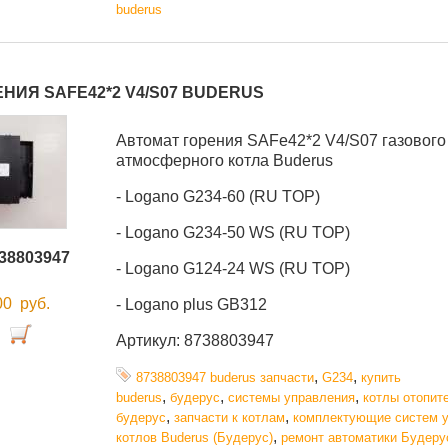
buderus
НИЯ SAFE42*2 V4/S07 BUDERUS
Автомат горения SAFe42*2 V4/S07 газового
атмосферного котла Buderus
- Logano G234-60 (RU TOP)
- Logano G234-50 WS (RU TOP)
38803947
- Logano G124-24 WS (RU TOP)
,00
руб.
- Logano plus GB312
Артикул: 8738803947
,
,
8738803947 buderus запчасти
G234
купить
,
,
,
buderus
будерус
системы управления
котлы отопит
,
,
будерус
запчасти к котлам
комплектующие систем 
,
котлов Buderus (Будерус)
ремонт автоматики Будеру