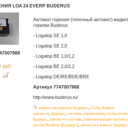
ЕНИЯ LOA 24 EVERP BUDERUS
Автомат горения (топочный автомат) жидко
горелки Buderus
- Logatop SE 1,0
- Logatop SE 2,0
47007988
- Logatop BE 1,0/1,2
00
руб.
- Logatop BE 2,0/2,2
- Logatop DE/RE/BDE/BRE
Артикул 7747007988
http://www.buderus.ru/
,
,
ремонт автоматики Будерус
G124
buderus
,
,
,
запчасти
будерус
системы управления
котлы отопи
,
,
будерус
запчасти к котлам
комплектующие систем 
,
котлов Buderus (Будерус)
запчасти и ремонт будерус