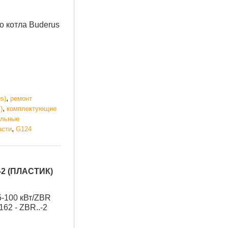
о котла Buderus
,
s)
ремонт
,
)
комплектующие
ельные
,
асти
G124
2 (ПЛАСТИК)
5-100 кВт/ZBR
162 - ZBR..-2