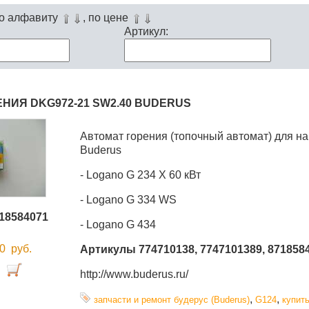
по алфавиту
, по цене
Артикул:
НИЯ DKG972-21 SW2.40 BUDERUS
Автомат горения (топочный автомат) для на
Buderus
- Logano G 234 X 60 кВт
- Logano G 334 WS
18584071
- Logano G 434
00
руб.
Артикулы 774710138, 7747101389, 871858
http://www.buderus.ru/
,
,
запчасти и ремонт будерус (Buderus)
G124
купить