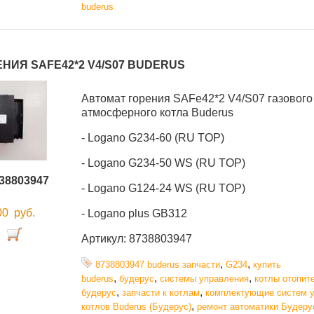
buderus
НИЯ SAFE42*2 V4/S07 BUDERUS
Автомат горения SAFe42*2 V4/S07 газового
атмосферного котла Buderus
- Logano G234-60 (RU TOP)
- Logano G234-50 WS (RU TOP)
38803947
- Logano G124-24 WS (RU TOP)
,00
руб.
- Logano plus GB312
Артикул: 8738803947
,
,
8738803947 buderus запчасти
G234
купить
,
,
,
buderus
будерус
системы управления
котлы отопит
,
,
будерус
запчасти к котлам
комплектующие систем 
,
котлов Buderus (Будерус)
ремонт автоматики Будеру