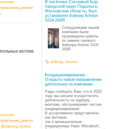
В посёлоке Сосновый Бор,
тельные
городской округ Подольск,
,
управления
ремонт
Московская область, был
с
установлен бойлер Ariston
SGA 200R.
Сотрудниками нашей
компании были
произведены работы
по замене газового
бойлера Ariston SGA
200R.
апольных котлов
бойлер
,
Ariston
Кондиционирование -
Открыто новое направление
деятельности компании
Рады сообщить Вам, что в 2020
году мы начали осуществлять
деятельность по подбору,
монтажу, обслуживанию систем
кондиционирования.
В ассортименте представлены
тельные
как бытовые,
,
управления
ремонт
так и промышленные
,
кондиционеры Haier, Mitsubishi,
 (Buderus)
купить