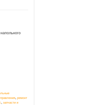
 напольного
ельные
,
управления
ремонт
,
с
запчасти и