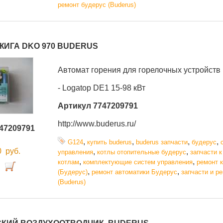
ремонт будерус (Buderus)
ЖИГА DKO 970 BUDERUS
А
втомат горения для горелочных устройств
- Logatop DE1 15-98 кВт
Артикул 7747209791
http://www.buderus.ru/
47209791
,
,
,
,
G124
купить buderus
buderus запчасти
будерус
00
руб.
,
,
управления
котлы отопительные будерус
запчасти к
,
,
котлам
комплектующие систем управления
ремонт 
,
,
(Будерус)
ремонт автоматики Будерус
запчасти и р
(Buderus)