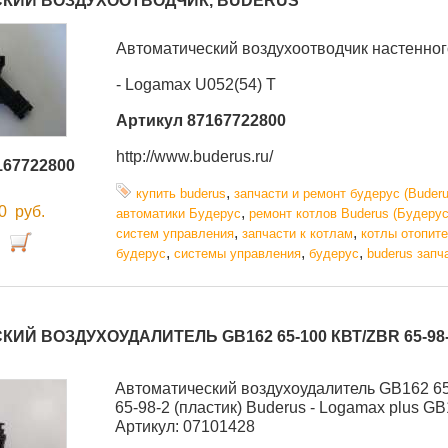
КИЙ ВОЗДУХООТВОДЧИК, BUDERUS
Автоматический воздухоотводчик настенног
- Logamax U052(54) T
Артикул 87167722800
http://www.buderus.ru/
167722800
,
купить buderus
запчасти и ремонт будерус (Buderu
00
руб.
,
автоматики Будерус
ремонт котлов Buderus (Будерус
,
,
систем управления
запчасти к котлам
котлы отопит
,
,
,
будерус
системы управления
будерус
buderus запч
ИЙ ВОЗДУХОУДАЛИТЕЛЬ GB162 65-100 КВТ/ZBR 65-98-
Автоматический воздухоудалитель GB162 6
65-98-2 (пластик) Buderus - Logamax plus GB
Артикул: 07101428