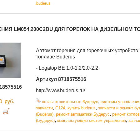
buderus
НИЯ LM054.200C2BU ДЛЯ ГОРЕЛОК НА ДИЗЕЛЬНОМ Т
Автомат горения для горелочных устройств
топливе Buderus
- Logatop BE 1.0-1.2/2.0-2.2
Артикул 8718575516
18575516
http://www.buderus.ru/
00
руб.
,
котлы отопительные будерус
системы управлени
,
,
,
запчасти
G124
купить buderus
запчасти и ремонт бу
,
,
(Buderus)
ремонт автоматики Будерус
ремонт котлов
,
,
(Будерус)
комплектующие систем управления
запча