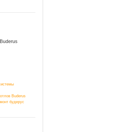
Buderus
системы
котлов Buderus
емонт будерус