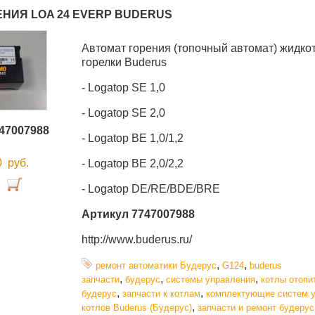
ЕНИЯ LOA 24 EVERP BUDERUS
Автомат горения (топочный автомат) жидко
горелки Buderus
- Logatop SE 1,0
- Logatop SE 2,0
47007988
- Logatop BE 1,0/1,2
00
руб.
- Logatop BE 2,0/2,2
- Logatop DE/RE/BDE/BRE
Артикул 7747007988
http://www.buderus.ru/
,
,
ремонт автоматики Будерус
G124
buderus
,
,
,
запчасти
будерус
системы управления
котлы отопи
,
,
будерус
запчасти к котлам
комплектующие систем 
,
котлов Buderus (Будерус)
запчасти и ремонт будерус