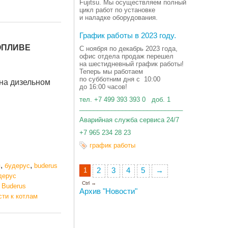
Fujitsu. Мы осуществляем полный
цикл работ по установке
и наладке оборудования.
График работы в 2023 году.
ОПЛИВЕ
С ноября по декабрь 2023 года,
офис отдела продаж перешел
на шестидневный график работы!
Теперь мы работаем
по субботним дня с 10:00
 на дизельном
до 16:00 часов!
тел. +7 499 393 393 0 доб. 1
_____________________________
Аварийная служба сервиса 24/7
+7 965 234 28 23
график работы
,
,
я
будерус
buderus
1
2
3
4
5
→
дерус
Ctrl →
 Buderus
Архив "Новости"
сти к котлам