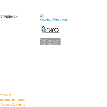
топливной
тельные
,
управления
ремонт
,
 (Buderus)
купить