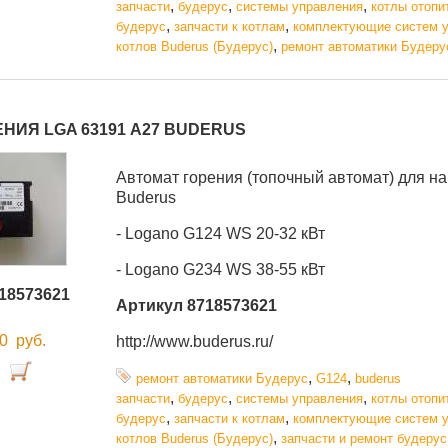
,
,
,
запчасти
будерус
системы управления
котлы отопи
,
,
будерус
запчасти к котлам
комплектующие систем 
,
котлов Buderus (Будерус)
ремонт автоматики Будеру
НИЯ LGA 63191 А27 BUDERUS
Автомат горения (топочный автомат) для н
Buderus
- Logano G124 WS 20-32 кВт
- Logano G234 WS 38-55 кВт
18573621
Артикул 8718573621
00
руб.
http://www.buderus.ru/
,
,
ремонт автоматики Будерус
G124
buderus
,
,
,
запчасти
будерус
системы управления
котлы отопи
,
,
будерус
запчасти к котлам
комплектующие систем 
,
котлов Buderus (Будерус)
запчасти и ремонт будерус