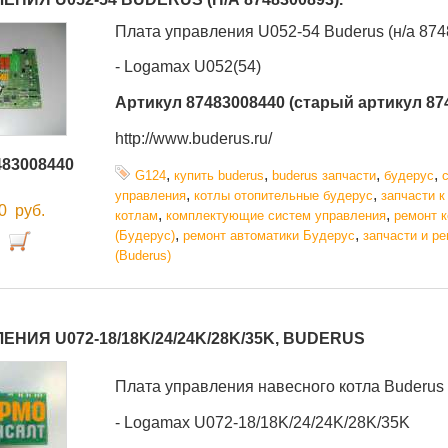
Плата управления U052-54 Buderus (н/а 874
- Logamax U052(54)
Артикул 87483008440 (старый артикул 87
http://www.buderus.ru/
483008440
,
,
,
,
G124
купить buderus
buderus запчасти
будерус
,
,
управления
котлы отопительные будерус
запчасти к
00
руб.
,
,
котлам
комплектующие систем управления
ремонт к
,
,
(Будерус)
ремонт автоматики Будерус
запчасти и р
(Buderus)
НИЯ U072-18/18K/24/24K/28K/35K, BUDERUS
Плата управления навесного котла Buderus
- Logamax U072-18/18K/24/24K/28K/35K