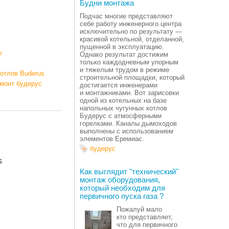
Будни монтажа
Подчас многие представляют
себе работу инженерного центра
исключительно по результату —
красивой котельной, отделанной,
пущенной в эксплуатацию.
ы
Однако результат достижим
только каждодневным упорным
и тяжелым трудом в режиме
котлов Buderus
строительной площадки, который
емонт будерус
достигается инженерами
и монтажниками. Вот зарисовки
одной из котельных на базе
напольных чугунных котлов
Будерус с атмосферными
горелками. Каналы дымоходов
выполнены с использованием
элементов Еремиас.
будерус
s
Как выглядит "технический"
монтаж оборудования,
который необходим для
первичного пуска газа ?
Пожалуй мало
кто представляет,
что для первичного