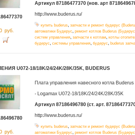
Артикул 87186477370 (нов. арт 871864967
http://www.buderus.ru/
186477370
,
купить buderus
запчасти и ремонт будерус (Buderu
00
руб.
,
автоматики Будерус
ремонт котлов Buderus (Будерус
,
,
систем управления
запчасти к котлам
котлы отопит
,
,
,
будерус
системы управления
будерус
buderus запч
НИЯ U072-18/18K/24/24K/28K/35K, BUDERUS
Плата управления навесного котла Buderus
- Logamax U072-18/18K/24/24K/28K/35K
Артикул 87186496780 (ст. арт. 87186477370
http://www.buderus.ru/
186496780
,
купить buderus
запчасти и ремонт будерус (Buderu
00
руб.
,
автоматики Будерус
ремонт котлов Buderus (Будерус