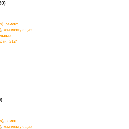
80)
,
s)
ремонт
,
)
комплектующие
ельные
,
асти
G124
)
,
s)
ремонт
,
)
комплектующие