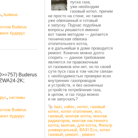
пуска газа,
уже необходим
газовый котел, причем
,
s
buderus
не просто на стене, но также
уже обвязанный и готовый
к запуску. Подчас подобные
котлов Buderus
вопросы решаются именно
емонт будерус
вот таким методом — делается
техническая обвязка
отопительного котла,
и в дальнейше в доме проводится
ремонт. Конечно можно долго
спорить — данное требование
является ли правомочным
от газовиков или нет, но по своей
сути пуск газа в том числе связан
D>=757) Buderus
с необходимостью проверки всех
 ZWA24-2K;
внутренних газопроводов
и устройств, и без оконечных
устройств потребления газа,
в целом, и газ тогда можно
,
рус
системы
и не запускать?
baxi
,
valtec
,
котел
,
газовый
отлов Buderus
котел
,
котел отопления
,
eco
,
емонт будерус
газовый
,
монтаж котла
,
монтаж
радиаторов
,
монтаж настенного
котла
,
монтаж
,
для котла
,
Фильтр
универсальный
,
BAXI Eco
,
котел
газовый
,
ремонт.
,
ремонт