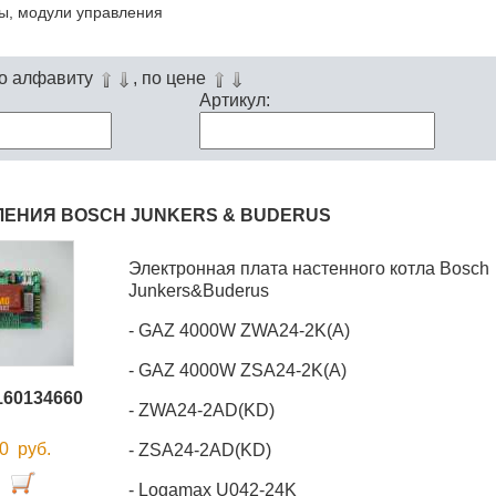
ы, модули управления
по алфавиту
, по цене
Артикул:
ЛЕНИЯ BOSCH JUNKERS & BUDERUS
Электронная плата настенного котла Bosch
Junkers&Buderus
- GAZ 4000W ZWA24-2K(A)
- GAZ 4000W ZSA24-2K(A)
160134660
- ZWA24-2AD(KD)
00
руб.
- ZSA24-2AD(KD)
- Logamax U042-24K