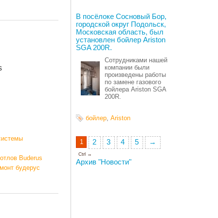
В посёлоке Сосновый Бор,
городской округ Подольск,
Московская область, был
установлен бойлер Ariston
SGA 200R.
Сотрудниками нашей
s
компании были
произведены работы
по замене газового
бойлера Ariston SGA
200R.
бойлер
,
Ariston
системы
1
2
3
4
5
→
Ctrl →
котлов Buderus
Архив "Новости"
емонт будерус