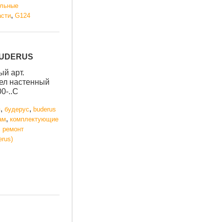
ельные
,
асти
G124
BUDERUS
й арт.
тел настенный
0-..C
,
,
я
будерус
buderus
,
ам
комплектующие
,
ремонт
erus)