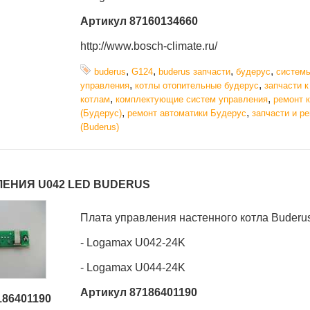
Артикул 87160134660
http://www.bosch-climate.ru/
,
,
,
,
buderus
G124
buderus запчасти
будерус
систем
,
,
управления
котлы отопительные будерус
запчасти к
,
,
котлам
комплектующие систем управления
ремонт 
,
,
(Будерус)
ремонт автоматики Будерус
запчасти и р
(Buderus)
ЛЕНИЯ U042 LED BUDERUS
Плата управления настенного котла Buderu
- Logamax U042-24K
- Logamax U044-24K
Артикул 87186401190
186401190