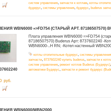
,
,
систем управления
запчасти к котлам
котлы отопит
,
,
,
будерус
системы управления
будерус
buderus запч
ЕНИЯ WBN6000 =>FD754 (СТАРЫЙ АРТ. 87186507570) 
Плата управления WBN6000 =>FD754 (стары
87186507570) Buderus Арт: 8737602240 -Ко
WBN6000-..H RN; -Котел настенный WBN200
,
котлы отопительные будерус
системы управлени
,
,
запчасти
8737602240 купить buderus
запчасти к котл
,
систем управления
ремонт котлов Buderus (Будерус)
37602240
,
автоматики Будерус
запчасти и ремонт будерус (Bud
00
руб.
ЛЕНИЯ WBN6000/WBN2000