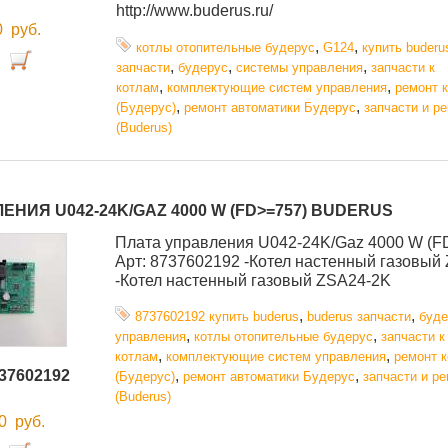
http://www.buderus.ru/
00
руб.
,
,
котлы отопительные будерус
G124
купить buderu
,
,
,
запчасти
будерус
системы управления
запчасти к
,
,
котлам
комплектующие систем управления
ремонт 
,
,
(Будерус)
ремонт автоматики Будерус
запчасти и р
(Buderus)
ЕНИЯ U042-24K/GAZ 4000 W (FD>=757) BUDERUS
Плата управления U042-24K/Gaz 4000 W (F
Арт: 8737602192 -Котел настенный газовый
-Котел настенный газовый ZSA24-2K
,
,
8737602192 купить buderus
buderus запчасти
буде
,
,
управления
котлы отопительные будерус
запчасти к
,
,
котлам
комплектующие систем управления
ремонт к
37602192
,
,
(Будерус)
ремонт автоматики Будерус
запчасти и р
(Buderus)
00
руб.