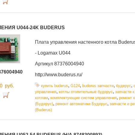
ЛЕНИЯ U044-24K BUDERUS
Плата управления настенного котла Buderu
- Logamax U044
Артикул 87376004940
376004940
http://www.buderus.ru/
,
,
,
,
00
руб.
купить buderus
G124
buderus запчасти
будерус
,
,
управления
котлы отопительные будерус
запчасти к
,
,
котлам
комплектующие систем управления
ремонт 
,
,
(Будерус)
ремонт автоматики Будерус
запчасти и р
(Buderus)
НИЯ U052-54 BUDERUS (Н/А 8748300893).