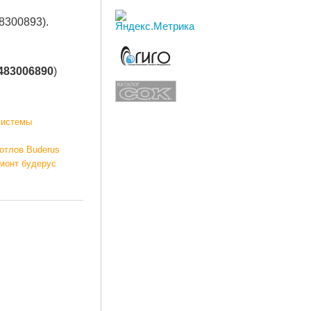
8300893).
483006890
)
системы
отлов Buderus
емонт будерус