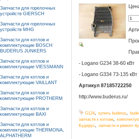
Цен
Запчасти для горелочных
устройств GIERSCH
Запчасти для горелочных
Арти
устройств MHG
Запчасти для котлов и
Про
комплектующие BOSCH
BUDERUS JUNKERS
Прав
Запчасти для котлов и
- Logano G234 38-60 кВт
комплектующие VIESSMANN
- Logano G334 73-135 кВт
Запчасти для котлов и
комплектующие VAILLANT
Артикул 87185722250
Запчасти для котлов и
http://www.buderus.ru/
комплектующие PROTHERM
Запчасти для котлов и
,
,
G124
купить buderus
bude
комплектующие BAXI
,
запчасти к котлам
комплектую
Запчасти для котлов и
,
Будерус
запчасти и ремонт бу
комплектующие THERMONA,
ALPHATHERM