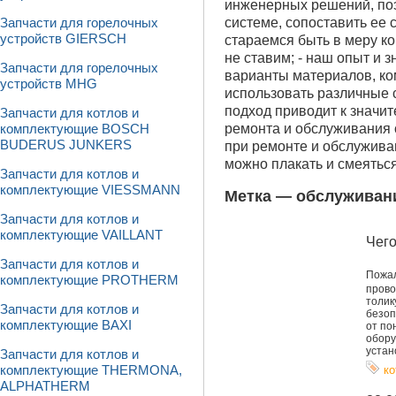
инженерных решений, поэ
системе, сопоставить ее
Запчасти для горелочных
устройств GIERSCH
стараемся быть в меру ко
не ставим; - наш опыт и
Запчасти для горелочных
варианты материалов, ко
устройств MHG
использовать различные с
подход приводит к значит
Запчасти для котлов и
ремонта и обслуживания 
комплектующие BOSCH
BUDERUS JUNKERS
при ремонте и обслужива
можно плакать и смеяться
Запчасти для котлов и
комплектующие VIESSMANN
Метка —
обслуживан
Запчасти для котлов и
комплектующие VAILLANT
Чего
Запчасти для котлов и
Пожал
комплектующие PROTHERM
прово
толик
Запчасти для котлов и
безоп
комплектующие BAXI
от по
обору
устан
Запчасти для котлов и
ко
комплектующие THERMONA,
ALPHATHERM